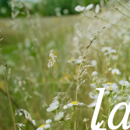
"Was ist,
darf
sein. W
l